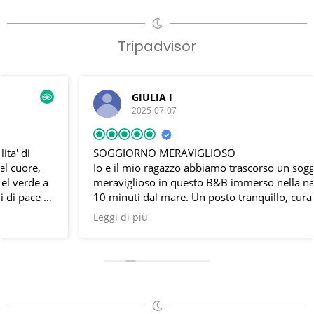
Tripadvisor
GIULIA I
2025-07-07
SOGGIORNO MERAVIGLIOSO
Io e il mio ragazzo abbiamo trascorso un soggiorno
meraviglioso in questo B&B immerso nella natura, a soli
10 minuti dal mare. Un posto tranquillo, curato nei
minimi dettagli, perfetto per rilassarsi. La struttura è
Leggi di più
gestita dalla signora Rossana, gentilissima e sempre
disponibile, che ha davvero un gusto impeccabile: lo
stile è un mix tra il greco e il country chic, tutto bianco,
con tocchi rustici e particolari davvero originali – dai set
per la colazione ai vasi decorativi, fino al lavandino del
bagno ricavato da una bellissima ciotola in legno. Le