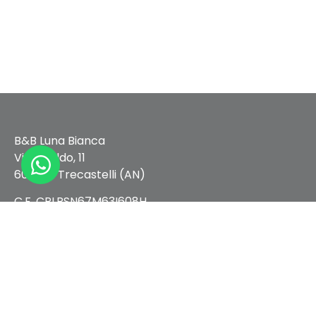
B&B Luna Bianca
Via Gualdo, 11
60012 – Trecastelli (AN)
C.F. CRLRSN67M63I608H
CIR 042050-B&B-00012
CIN IT042050C1SST529J3